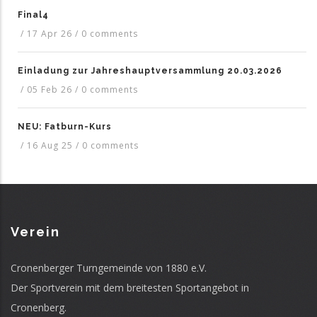
Final4
/
17 Apr 26
/
0 comments
Einladung zur Jahreshauptversammlung 20.03.2026
/
05 Feb 26
/
0 comments
NEU: Fatburn-Kurs
/
16 Aug 25
/
0 comments
Verein
Cronenberger Turngemeinde von 1880 e.V.
Der Sportverein mit dem breitesten Sportangebot in
Cronenberg.