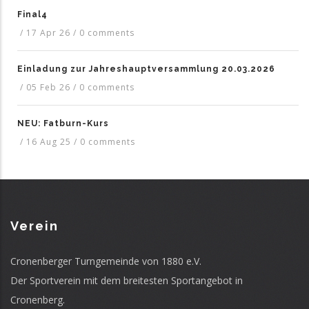
Final4
/
17 Apr 26
/
0 comments
Einladung zur Jahreshauptversammlung 20.03.2026
/
05 Feb 26
/
0 comments
NEU: Fatburn-Kurs
/
16 Aug 25
/
0 comments
Verein
Cronenberger Turngemeinde von 1880 e.V.
Der Sportverein mit dem breitesten Sportangebot in
Cronenberg.