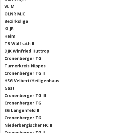
VL M
OLNR MJC
Bezirksliga
KLJB
Heim
TB Wülfrath II
DJK Winfried Huttrop
Cronenberger TG
Turnerkreis Nippes
Cronenberger TG II
HSG Velbert/Heiligenhaus
Gast
Cronenberger TG III
Cronenberger TG
SG Langenfeld II
Cronenberger TG
Niederbergischer HC II
Cronenberger TG II