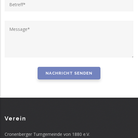
Verein
Cronenberger Turngemeinde von 1880 e.V.