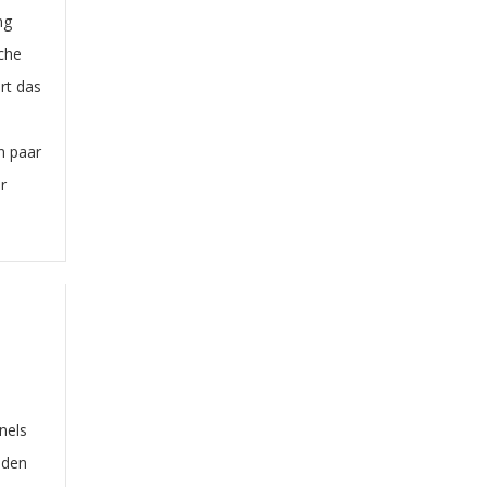
ng
sche
rt das
in paar
r
nels
 den