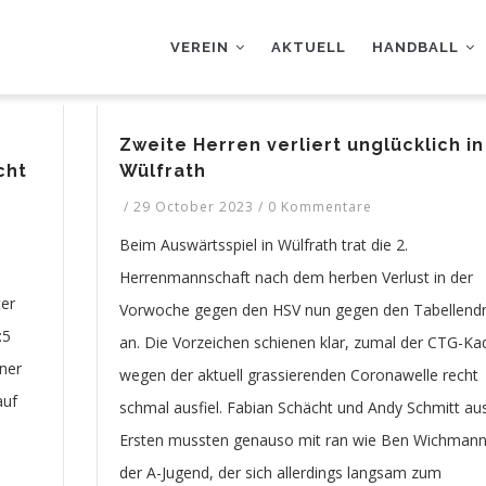
AUPTNAVIGATION
VEREIN
AKTUELL
HANDBALL
Zweite Herren verliert unglücklich in
cht
Wülfrath
/
29 October 2023
/
0 Kommentare
Beim Auswärtsspiel in Wülfrath trat die 2.
Herrenmannschaft nach dem herben Verlust in der
ter
Vorwoche gegen den HSV nun gegen den Tabellendr
:5
an. Die Vorzeichen schienen klar, zumal der CTG-Ka
iner
wegen der aktuell grassierenden Coronawelle recht
auf
schmal ausfiel. Fabian Schächt und Andy Schmitt au
Ersten mussten genauso mit ran wie Ben Wichmann
der A-Jugend, der sich allerdings langsam zum