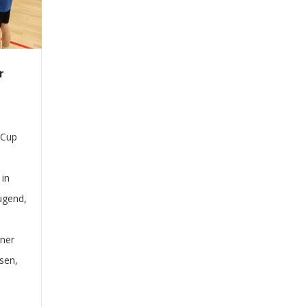
r
-Cup
 in
ugend,
ner
sen,