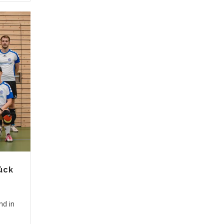
ück
nd in