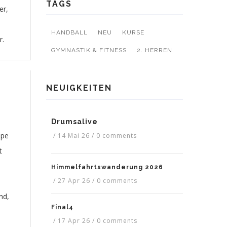
TAGS
er,
HANDBALL
NEU
KURSE
r.
GYMNASTIK & FITNESS
2. HERREN
NEUIGKEITEN
Drumsalive
ppe
/
14 Mai 26
/
0 comments
t
Himmelfahrtswanderung 2026
/
27 Apr 26
/
0 comments
nd,
Final4
/
17 Apr 26
/
0 comments