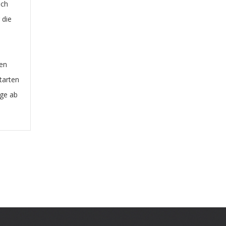
ich
 die
en
tarten
äge ab